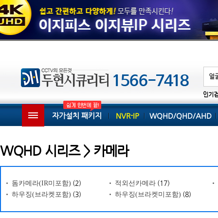
인기
자가설치 패키지
NVR-IP
WQHD/QHD/AHD
WQHD 시리즈 > 카메라
(2)
(17)
돔카메라(IR미포함)
적외선카메라
(3)
(8)
하우징(브라켓포함)
하우징(브라켓미포함)