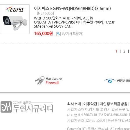
이지피스 EGPIS-WQHD5648HI(D)(3.6mm)
[NE16855]
WQHD 500만화소 AHD 카메라, ALL in
ONE(AHD/TVI/CVI/CVBS) 미니 하우징 카메라, 1/2.8"
5Megapixel SONY CM..
165,000원
(부가세포함가)
1
|
2
회사소개
|
이용약관
|
개인정보취급방침
|
사업자소재지:경기도 고양시 일산동구 일산
대표번호:1566-7418 | FAX:031-696-6486 | E-
사업자번호:128-85-55800 | 통신판매
Copyright (C) 두현시큐리티. All rights reser