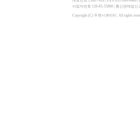
대표번호:1566-7418 | FAX:031-696-6486 | E-
사업자번호:128-85-55800 | 통신판매
Copyright (C) 두현시큐리티. All rights reser