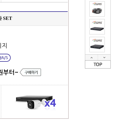
 SET
키지
원부터~