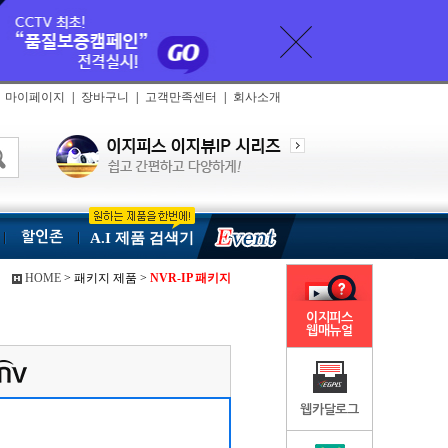
마이페이지
|
장바구니
|
고객만족센터
|
회사소개
할인존
A.I 제품 검색기
HOME
> 패키지 제품 >
NVR-IP 패키지
이지피스
웹매뉴얼
웹카달로그