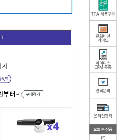
TTA 제품구매
한화비전
T
가이드
아이디스
키지
CRM 등록
견적문의
원부터~
온라인견적
(7)