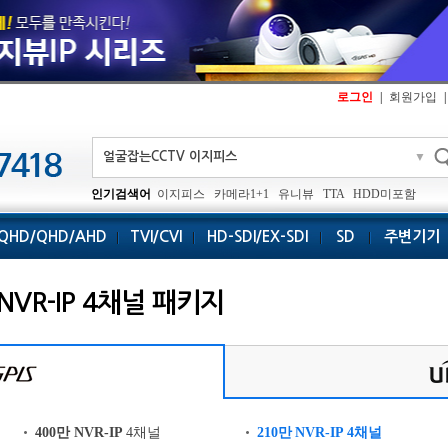
로그인
|
회원가입
|
▼
인기검색어
이지피스
카메라1+1
유니뷰
TTA
HDD미포함
QHD/QHD/AHD
TVI/CVI
HD-SDI/EX-SDI
SD
주변기기
VR-IP 4채널 패키지
400만 NVR-IP
4채널
210만
NVR-IP 4채널