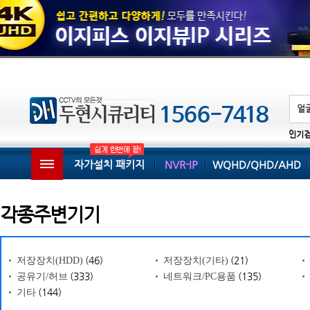
인기
자가설치 패키지
NVR-IP
WQHD/QHD/AHD
각종주변기기
(46)
(21)
저장장치(HDD)
저장장치(기타)
(333)
(135)
공유기/허브
네트워크/PC용품
(144)
기타