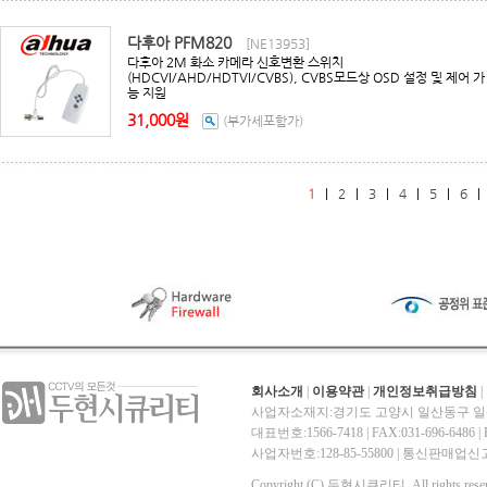
다후아 PFM820
[NE13953]
다후아 2M 화소 카메라 신호변환 스위치
(HDCVI/AHD/HDTVI/CVBS), CVBS모드상 OSD 설정 및 제어 가
능 지원
31,000원
(부가세포함가)
1
|
2
|
3
|
4
|
5
|
6
회사소개
|
이용약관
|
개인정보취급방침
|
사업자소재지:경기도 고양시 일산동구 일산
대표번호:1566-7418 | FAX:031-696-6486 | E-
사업자번호:128-85-55800 | 통신판매
Copyright (C) 두현시큐리티. All rights reser