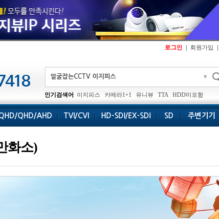
로그인
|
회원가입
|
▼
인기검색어
이지피스
카메라1+1
유니뷰
TTA
HDD미포함
QHD/QHD/AHD
TVI/CVI
HD-SDI/EX-SDI
SD
주변기기
0만화소)