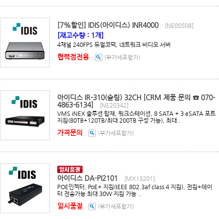
[7%할인] IDIS(아이디스) INR4000
[NE00508]
[재고수량 : 1개]
4채널 240FPS 듀얼코덱, 네트워크 비디오 서버
협력점전용
(부가세포함가)
아이디스 IR-310(슬림) 32CH [CRM 제품 문의 ☎ 070-
4863-6134]
[NE20342]
VMS iNEX 솔루션 탑재, 워크스테이션, 8 SATA + 3 eSATA 포트
지원(80TB+120TB/최대 200TB 구성 가능), 최대..
가격문의
(부가세포함가)
아이디스 DA-PI2101
[MX13201]
POE인젝터, PoE+ 지원(IEEE 802.3af class 4 지원), 전원+데이
터 전송가능 최대 30W 지원 가능 ..
일시품절
(부가세포함가)