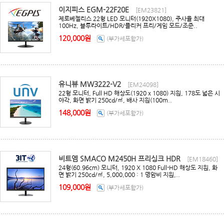
이지피스 EGM-22F20E
[EM23821]
제로베젤리스 22형 LED 모니터(1920X1080), 주사율 최대
100Hz, 블루라이트/HDR/플리커 프리/게임 모드/조준..
120,000원
(부가세포함가)
유니뷰 MW3222-V2
[EM24098]
22형 모니터, Full HD 해상도(1920 x 1080) 지원, 178도 넓은 시
야각, 화면 밝기 250cd/㎡, 배사 지원(100m..
148,000원
(부가세포함가)
비트엠 SMACO M2450H 프리싱크 HDR
[EM18460]
24형(60.96cm) 모니터, 1920 X 1080 Full-HD 해상도 지원, 화
면 밝기 250cd/㎡, 5,000,000 : 1 명암비 지원,..
109,000원
(부가세포함가)