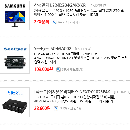
삼성전자 LS24D304GAKXKR
[EM23517]
24형 모니터, 1920 x 1080 Full-HD 해상도, 최대 밝기 250cd/㎡,
명암비 1,000:1, 화면 응답시간 5ms, HDMI ..
가격문의
(부가세포함가)
SeeEyes SC-MAC02
[ES11304]
HD-ANALOG to HDMI 컨버터, 2MP HD-
ANALOG(AHD/CVI/TVI) 영상신호를 HDMI,CVBS 형태로 분할
출력 지원, 서지..
109,000원
(부가세포함가)
[넥스트]이지넷유비쿼터스 NEXT-0102SP4K
[EE18457
1:2 HDMI 모니터 분배기, HDCP(영상저작권 보호)지원,
4K(4096x2160) 해상도 지원, DVI 지원 모니터 사용 가..
28,600원
(부가세포함가)