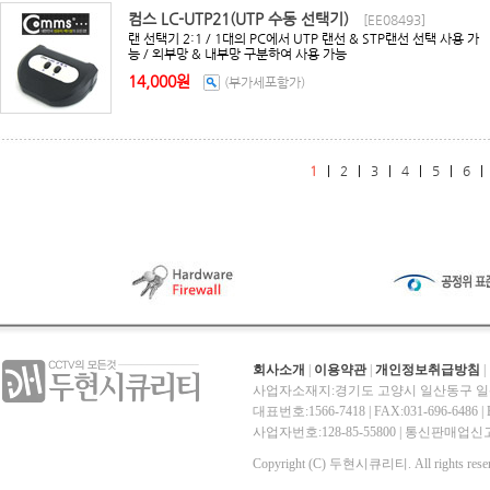
컴스 LC-UTP21(UTP 수동 선택기)
[EE08493]
랜 선택기 2:1 / 1대의 PC에서 UTP 랜선 & STP랜선 선택 사용 가
능 / 외부망 & 내부망 구분하여 사용 가능
14,000원
(부가세포함가)
1
|
2
|
3
|
4
|
5
|
6
회사소개
|
이용약관
|
개인정보취급방침
|
사업자소재지:경기도 고양시 일산동구 일산
대표번호:1566-7418 | FAX:031-696-6486 | E-
사업자번호:128-85-55800 | 통신판매
Copyright (C) 두현시큐리티. All rights reser