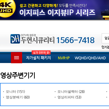
인기
자가설치 패키지
NVR-IP
WQHD/QHD/AHD
영상주변기기
(151)
(28)
모니터
모니터셀렉터
(60)
(53)
영상분배기
영상리피터