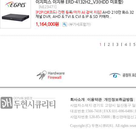
이지피스 이지뷰 ERD-4132H2_V3(HDD 미포함)
[NE23471]
[P2P(QR코드) 간편 등록/자가 AI 검색 지원]
AHD 210만 화소 32
채널 DVR, AHD & TVI & CVI & IP & SD 카메라..
1,164,000원
(부가세포함가)
1
|
2
|
3
|
4
|
5
회사소개
|
이용약관
|
개인정보취급방침
|
사업자소재지:경기도 고양시 일산동구 일산
대표번호:1566-7418 | FAX:031-696-6486 | E-
사업자번호:128-85-55800 | 통신판매
Copyright (C) 두현시큐리티. All rights reser