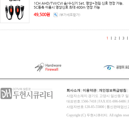
1CH AHD/TVI/CVI 송/수신기 Set, 영상+전원 신호 연장 가능,
5C동축 이용시 영상신호 최대 400m 연장 가능
49,500원
(부가세포함가)
1
|
2
|
3
회사소개
|
이용약관
|
개인정보취급방침
|
사업자소재지:경기도 고양시 일산동구 일산
대표번호:1566-7418 | FAX:031-696-6486 | E-
사업자번호:128-85-55800 | 통신판매
Copyright (C) 두현시큐리티. All rights reser