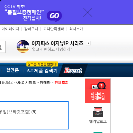
마이페이지
|
장바구니
|
고객만족센터
|
회사소개
할인존
A.I 제품 검색기
HOME
> QHD 시리즈 > 카메라 >
전체조회
이지피스
웹매뉴얼
우징(브라켓포함)
(9)
웹카달로그