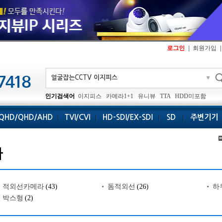
로그인
|
회원가입
|
▼
인기검색어
이지피스
카메라1+1
유니뷰
TTA
HDD미포함
QHD/QHD/AHD
TVI/CVI
HD-SDI/EX-SDI
SD
주변기기
라
적외선카메라
(43)
돔적외선
(26)
하
박스형
(2)