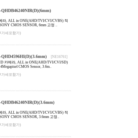
QHDB46240NIR(D)(6mm)
, ALL in ONE(AHD/TVI/CVI/CVBS) 적
 SONY CMOS SENSOR, 6mm 고정 ..
부가세포함가)
HD4596HI(D)(3.6mm)
[NE16761]
 카메라, ALL in ONE(AHD/TVI/CVI/SD)
egapixel CMOS Sensor, 3.6m..
부가세포함가)
HDB46240NIR(D)(3.6mm)
, ALL in ONE(AHD/TVI/CVI/CVBS) 적
SONY CMOS SENSOR, 3.6mm 고정..
부가세포함가)