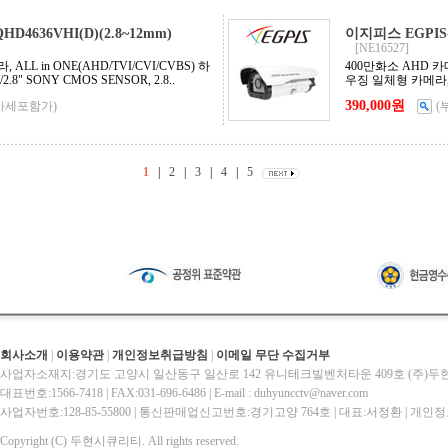
D4636VHI(D)(2.8~12mm)
이지피스 EGPIS-
[NE16527]
ALL in ONE(AHD/TVI/CVI/CVBS) 하
400만화소 AHD 카메라
8" SONY CMOS SENSOR, 2.8..
우징 일체형 카메라, 1/
390,000원
가세포함가)
(
1
|
2
|
3
|
4
|
5
회사소개
|
이용약관
|
개인정보취급방침
|
이메일 무단 수집거부
사업자소재지:경기도 고양시 일산동구 일산로 142 유니테크빌벤처타운 409호 (주)
대표번호:1566-7418 | FAX:031-696-6486 | E-mail : duhyuncctv@naver.com
사업자번호:128-85-55800 | 통신판매업신고번호:경기고양 764호 | 대표:서정환 | 
Copyright (C) 두현시큐리티. All rights reserved.