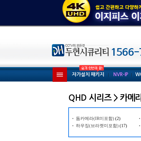
자가설치 패키지
NVR-IP
W
QHD 시리즈 > 카메
돔카메라(IR미포함)
(2)
하우징(브라켓미포함)
(17)