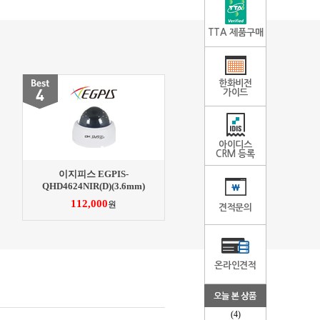
TTA 제품구매
한화비전
가이드
아이디스
CRM 등록
이지피스 EGPIS-
QHD4624NIR(D)(3.6mm)
112,000
원
견적문의
온라인견적
(4)